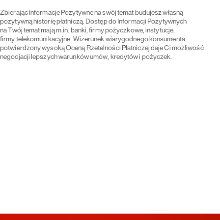
Zbierając Informacje Pozytywne na swój temat budujesz własną
pozytywną historię płatniczą. Dostęp do Informacji Pozytywnych
na Twój temat mają m.in. banki, firmy pożyczkowe, instytucje,
firmy telekomunikacyjne. Wizerunek wiarygodnego konsumenta
potwierdzony wysoką Oceną Rzetelności Płatniczej daje Ci możliwość
negocjacji lepszych warunków umów, kredytów i pożyczek.